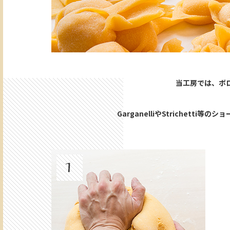
当工房では、ボ
GarganelliやStrichetti