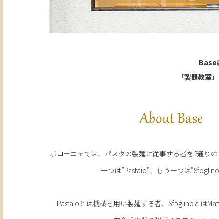
Bas
「製麺教室」
ボローニャでは、パスタの製麺に従事する者を2通りの
一つは”Pastaio”、もう一つは”Sfoglin
Pastaioとは機械を用い製麺する者、SfoglinoとはMat